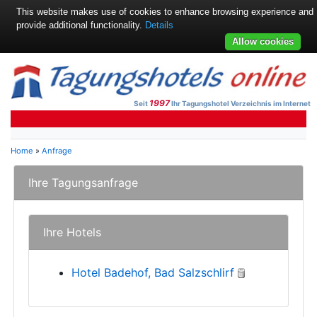
This website makes use of cookies to enhance browsing experience and
provide additional functionality.
Details
Allow cookies
1997
Seit
Ihr Tagungshotel Verzeichnis im Internet
Home
»
Anfrage
Ihre Tagungsanfrage
Ihre Hotels
Hotel Badehof, Bad Salzschlirf