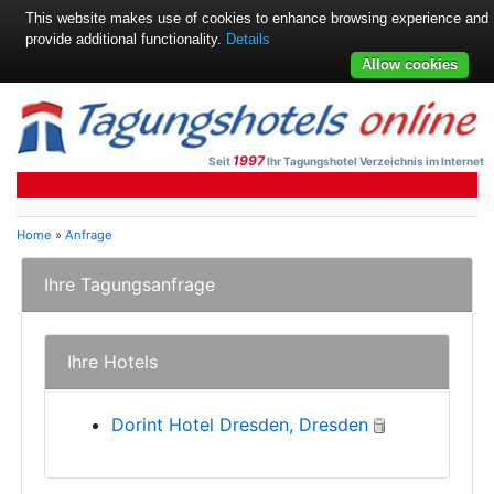
This website makes use of cookies to enhance browsing experience and
provide additional functionality.
Details
Allow cookies
1997
Seit
Ihr Tagungshotel Verzeichnis im Internet
Home
»
Anfrage
Ihre Tagungsanfrage
Ihre Hotels
Dorint Hotel Dresden, Dresden