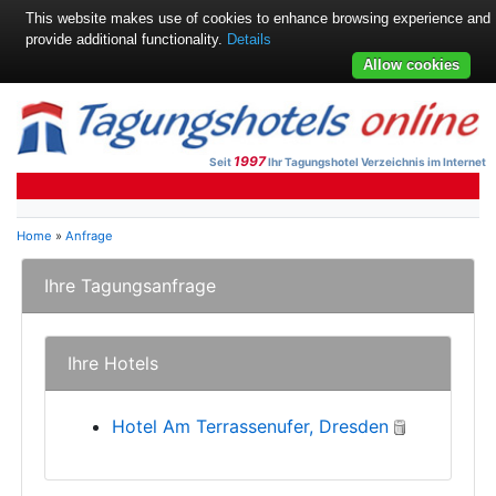
This website makes use of cookies to enhance browsing experience and
provide additional functionality.
Details
Allow cookies
1997
Seit
Ihr Tagungshotel Verzeichnis im Internet
Home
»
Anfrage
Ihre Tagungsanfrage
Ihre Hotels
Hotel Am Terrassenufer, Dresden