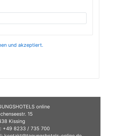
n und akzeptiert.
GUNGSHOTELS online
chenseestr. 15
38 Kissing
.: +49 8233 / 735 700
l:
kontakt@tagungshotels-online.de