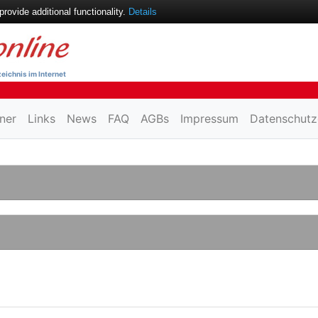
ovide additional functionality.
Details
eichnis im Internet
ner
Links
News
FAQ
AGBs
Impressum
Datenschutz