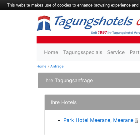
This website makes use of cookies to enhance browsing experience and pr
1997
Seit
Ihr Tagungshotel Verz
Home
Tagungsspecials
Service
Part
Home
»
Anfrage
Ihre Tagungsanfrage
Ihre Hotels
Park Hotel Meerane, Meerane