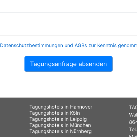
Datenschutzbestimmungen und AGBs zur Kenntnis genomme
Tagungsanfrage absenden
Tagungshotels in Hannover
TA
Tagungshotels in Köln
Wal
Tagungshotels in Leipzig
864
n
Tagungshotels in München
Tel
Tagungshotels in Nürnberg
Mai