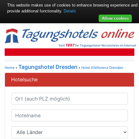
This website makes use of cookies to enhance browsing experience and
provide additional functionality.
Details
Allow cookies
1997
Seit
Ihr Tagungshotel Verzeichnis im Internet
Tagungshotel Dresden
Home
»
»
Hotel Elbflorenz Dresden
Hotelsuche