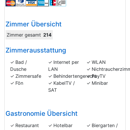
Zimmer Übersicht
Zimmer gesamt
214
Zimmerausstattung
Bad /
Internet per
WLAN
Dusche
LAN
Nichtraucherzim
Zimmersafe
Behindertengerecht
PayTV
Fön
KabelTV /
Minibar
SAT
Gastronomie Übersicht
Restaurant
Hotelbar
Biergarten /