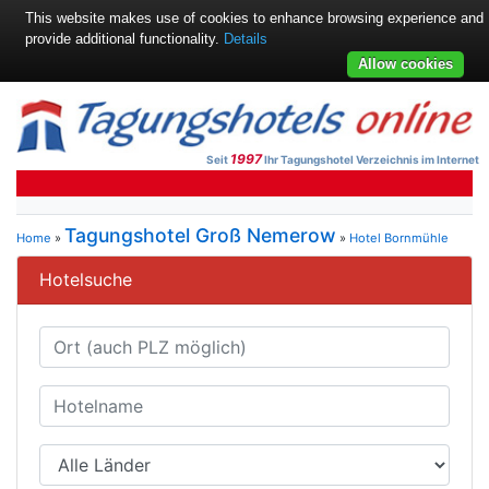
This website makes use of cookies to enhance browsing experience and
provide additional functionality.
Details
Allow cookies
1997
Seit
Ihr Tagungshotel Verzeichnis im Internet
Tagungshotel Groß Nemerow
Home
»
»
Hotel Bornmühle
Hotelsuche