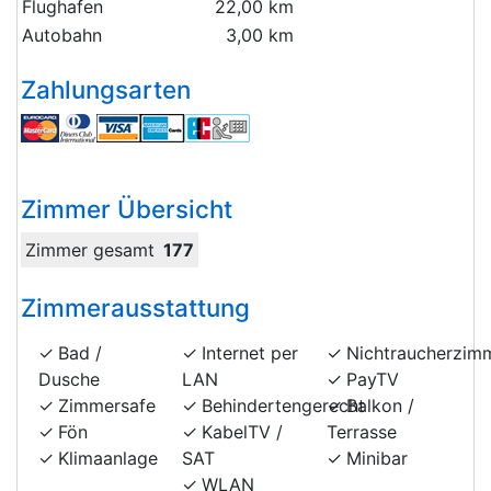
Flughafen
22,00 km
Autobahn
3,00 km
Zahlungsarten
Zimmer Übersicht
Zimmer gesamt
177
Zimmerausstattung
Bad /
Internet per
Nichtraucherzim
Dusche
LAN
PayTV
Zimmersafe
Behindertengerecht
Balkon /
Fön
KabelTV /
Terrasse
Klimaanlage
SAT
Minibar
WLAN