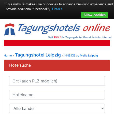
This website makes use of cookies to enhance browsing experience and
provide additional functionality.
Details
Allow cookies
1997
Seit
Ihr Tagungshotel Verzeichnis im Internet
Tagungshotel Leipzig
Home
»
»
INNSIDE by Melia Leipzig
Hotelsuche