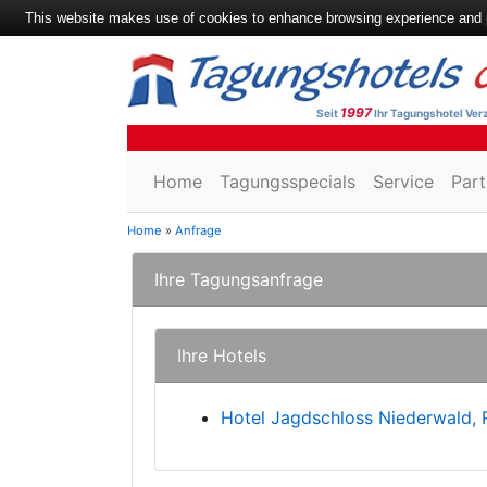
This website makes use of cookies to enhance browsing experience and pr
1997
Seit
Ihr Tagungshotel Verz
Home
Tagungsspecials
Service
Part
Home
»
Anfrage
Ihre Tagungsanfrage
Ihre Hotels
Hotel Jagdschloss Niederwald,