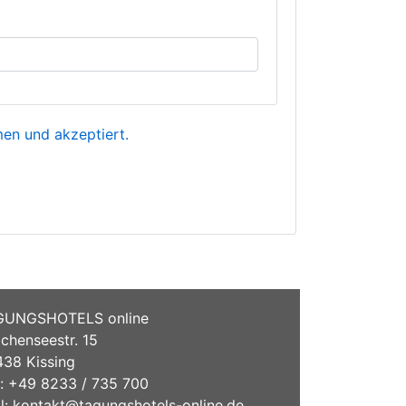
n und akzeptiert.
GUNGSHOTELS online
chenseestr. 15
38 Kissing
.: +49 8233 / 735 700
l:
kontakt@tagungshotels-online.de