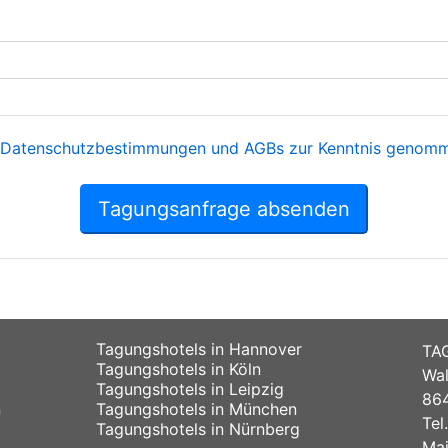
Datenschutzbestimmungen und AGBs zur Kenntnis genomme
Tagungsanfrage absenden
Tagungshotels in Hannover
TA
Tagungshotels in Köln
Wal
Tagungshotels in Leipzig
864
n
Tagungshotels in München
Tel
Tagungshotels in Nürnberg
Mai