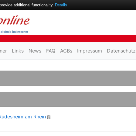
ovide additional functionality.
Details
eichnis im Internet
ner
Links
News
FAQ
AGBs
Impressum
Datenschutz
 Rüdesheim am Rhein