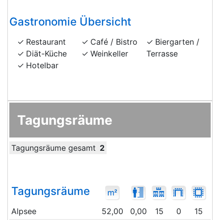
Gastronomie Übersicht
Restaurant
Café / Bistro
Biergarten /
Diät-Küche
Weinkeller
Terrasse
Hotelbar
Tagungsräume
Tagungsräume gesamt
2
Tagungsräume
Alpsee
52,00
0,00
15
0
15
3