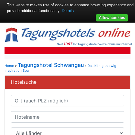
This website makes use of cookies to enhance browsing experience and
provide additional functionality.
Details
Allow cookies
1997
Seit
Ihr Tagungshotel Verzeichnis im Internet
Tagungshotel Schwangau
Home
»
»
Das König Ludwig
Inspiration Spa
Hotelsuche