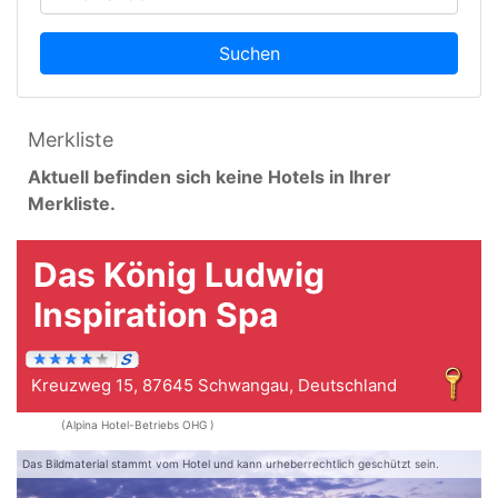
Suchen
Merkliste
Aktuell befinden sich keine Hotels in Ihrer
Merkliste.
Das König Ludwig
Inspiration Spa
Kreuzweg 15, 87645 Schwangau, Deutschland
(Alpina Hotel-Betriebs OHG )
Das Bildmaterial stammt vom Hotel und kann urheberrechtlich geschützt sein.