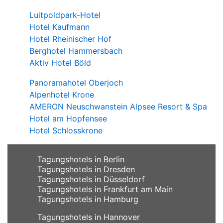
Luitpoldpark-Hotel
Hotel Kaufmann
Hotel Rheinischer Hof
Berghotel Hammersbach
Aktiv Hotel Böld
Panoramahotel Oberjoch
Alpenhotel Krone
AMERON Neuschwanstein Alpsee Resort & Spa
Hotel am Hopfensee
Hotel Schlosskrone
Tagungshotels in Berlin
Tagungshotels in Dresden
Tagungshotels in Düsseldorf
Tagungshotels in Frankfurt am Main
Tagungshotels in Hamburg
Tagungshotels in Hannover