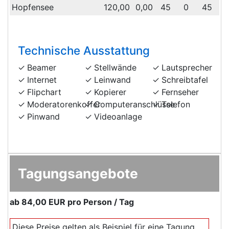
Hopfensee
120,00
0,00
45
0
45
6
Technische Ausstattung
Beamer
Stellwände
Lautsprecher
Internet
Leinwand
Schreibtafel
Flipchart
Kopierer
Fernseher
Moderatorenkoffer
Computeranschlüsse
Telefon
Pinwand
Videoanlage
Tagungsangebote
ab
84,00 EUR
pro Person / Tag
Diese Preise gelten als Beispiel für eine Tagung