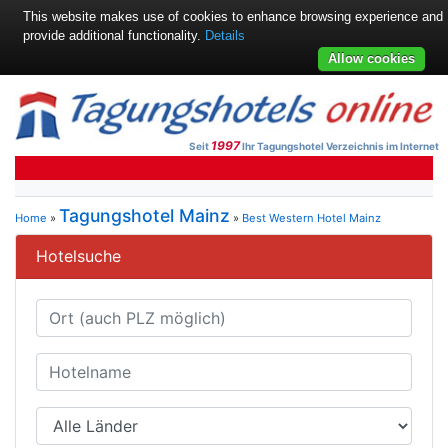
This website makes use of cookies to enhance browsing experience and
provide additional functionality.
Details
Allow cookies
1997
Seit
Ihr Tagungshotel Verzeichnis im Internet
Tagungshotel Mainz
Home
»
»
Best Western Hotel Mainz
Hotelsuche