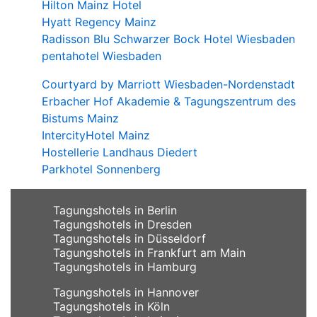
Hilton Mainz Hotel
Hyatt Regency Mainz
Radisson Blu Schwarzer Bock Hotel Wiesbaden
pentahotel Wiesbaden
Courtyard by Marriott Wiesbaden-Nordenstadt
Erbacher Hof Akademie & Tagungszentrum des
Bistums Mainz
IntercityHotel Mainz
Hostellerie Landhaus Diedert
Parkhotel Sonnenberg
Tagungshotels in Berlin
Tagungshotels in Dresden
Tagungshotels in Düsseldorf
Tagungshotels in Frankfurt am Main
Tagungshotels in Hamburg
Tagungshotels in Hannover
Tagungshotels in Köln