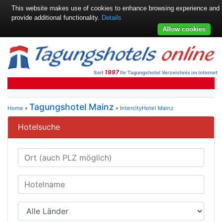
This website makes use of cookies to enhance browsing experience and
provide additional functionality.
Details
Allow cookies
1997
Seit
Ihr Tagungshotel Verzeichnis im Internet
Tagungshotel Mainz
Home
»
»
IntercityHotel Mainz
Hotelsuche