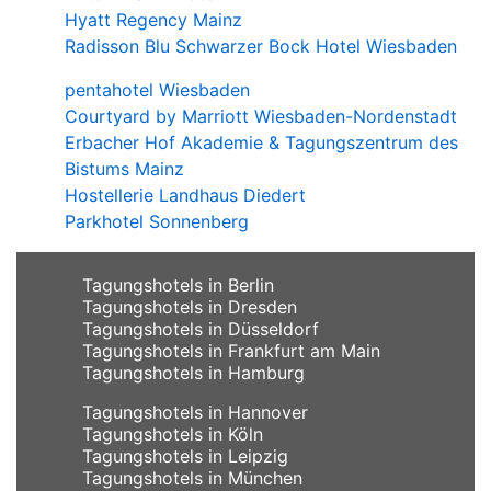
Hyatt Regency Mainz
Radisson Blu Schwarzer Bock Hotel Wiesbaden
pentahotel Wiesbaden
Courtyard by Marriott Wiesbaden-Nordenstadt
Erbacher Hof Akademie & Tagungszentrum des
Bistums Mainz
Hostellerie Landhaus Diedert
Parkhotel Sonnenberg
Tagungshotels in Berlin
Tagungshotels in Dresden
Tagungshotels in Düsseldorf
Tagungshotels in Frankfurt am Main
Tagungshotels in Hamburg
Tagungshotels in Hannover
Tagungshotels in Köln
Tagungshotels in Leipzig
Tagungshotels in München